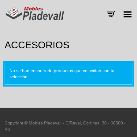
Menú
ACCESORIOS
No se han encontrado productos que coincidan con tu
selección.
Copyright © Mobles Pladevall - C/Raval, Cortines, 30 - 08500 -
Vic