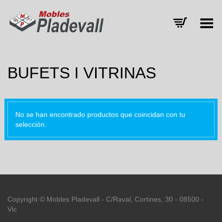
Menú
BUFETS I VITRINAS
No se han encontrado productos que coincidan con tu
selección.
Copyright © Mobles Pladevall - C/Raval, Cortines, 30 - 08500 -
Vic